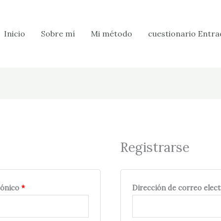
Obligatorio
Inicio
Sobre mí
Mi método
cuestionario Entra
Registrarse
rónico
*
Dirección de correo elec