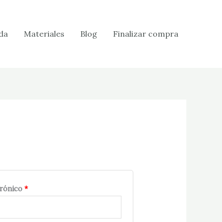
Obligatorio
da
Materiales
Blog
Finalizar compra
trónico
*