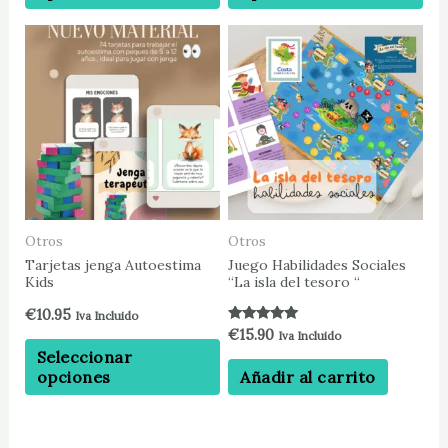
Este
producto
tiene
múltiples
variantes.
Las
opciones
se
pueden
Otros
Otros
elegir
Tarjetas jenga Autoestima
Juego Habilidades Sociales
Kids
“La isla del tesoro “
en
la
€
10.95
Iva Incluido
Valorado con
página
€
15.90
Iva Incluido
5.00
Seleccionar
de
de 5
opciones
Añadir al carrito
producto