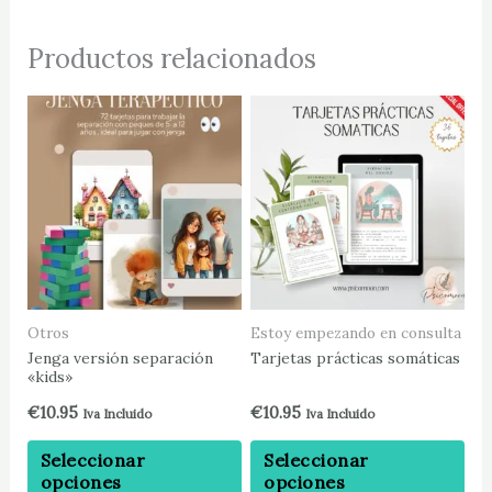
Productos relacionados
Este
Est
producto
pr
tiene
tie
múltiples
múl
variantes.
var
Las
La
opciones
op
se
se
pueden
pu
Otros
Estoy empezando en consulta
elegir
ele
Jenga versión separación
Tarjetas prácticas somáticas
«kids»
en
en
la
la
€
10.95
€
10.95
Iva Incluido
Iva Incluido
página
pá
Seleccionar
Seleccionar
de
de
opciones
opciones
producto
pr