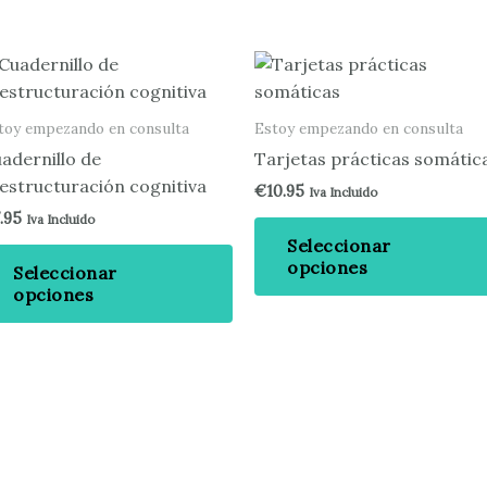
Este
ucto
producto
e
tiene
toy empezando en consulta
Estoy empezando en consulta
iples
múltiples
adernillo de
Tarjetas prácticas somátic
ntes.
variantes.
estructuración cognitiva
€
10.95
Iva Incluido
Las
7.95
Iva Incluido
ones
opciones
Seleccionar
se
opciones
Seleccionar
en
pueden
opciones
r
elegir
en
la
na
página
de
ucto
producto