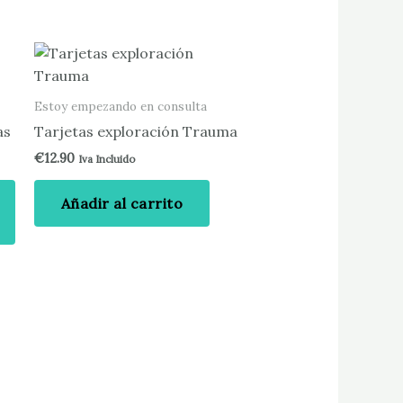
Este
producto
tiene
Estoy empezando en consulta
múltiples
as
Tarjetas exploración Trauma
variantes.
€
12.90
Iva Incluido
Las
opciones
Añadir al carrito
se
pueden
elegir
en
la
página
de
producto