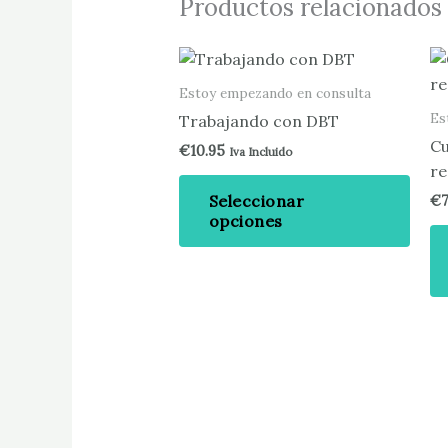
Productos relacionados
Este
prod
Estoy empezando en consulta
tien
Es
Trabajando con DBT
múlt
Cu
€
10.95
Iva Incluido
varia
re
Las
Seleccionar
€
opci
opciones
se
pued
elegi
en
la
pági
de
prod