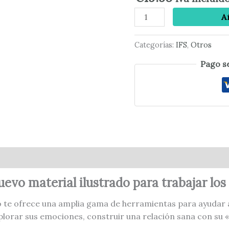
Trastornos
A
de
alimentación
cantidad
Categorías:
IFS
,
Otros
Pago s
al
Valoraciones (0)
evo material ilustrado para trabajar los
 te ofrece una amplia gama de herramientas para ayudar 
plorar sus emociones, construir una relación sana con su 