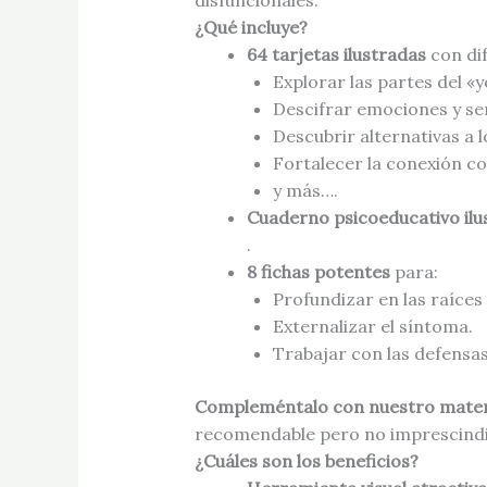
disfuncionales.
¿Qué incluye?
64 tarjetas ilustradas
con di
Explorar las partes del «y
Descifrar emociones y se
Descubrir alternativas a
Fortalecer la conexión co
y más….
Cuaderno psicoeducativo ilu
.
8 fichas potentes
para:
Profundizar en las raíces
Externalizar el síntoma.
Trabajar con las defensas
Compleméntalo con nuestro materia
recomendable pero no imprescindi
¿Cuáles son los beneficios?