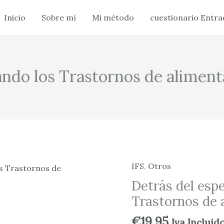
Inicio
Sobre mí
Mi método
cuestionario Entra
ando los Trastornos de alimen
IFS
,
Otros
Detrás
del
Detrás del espe
espejo.
Trastornos de 
Trabajando
los
€
19.95
Iva Incluid