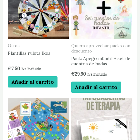
Otros
Quiero aprovechar packs con
descuento
Plantillas ruleta Ikea
Pack: Apego infantil + set de
cuentos de hadas
€
7.50
Iva Incluido
€
29.90
Iva Incluido
Añadir al carrito
Añadir al carrito
Est
pr
tie
múl
var