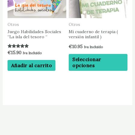
La
op
se
pu
Otros
Otros
ele
Juego Habilidades Sociales
Mi cuaderno de terapia (
“La isla del tesoro “
versión infantil )
en
la
€
10.95
Iva Incluido
Valorado con
pá
€
15.90
Iva Incluido
5.00
Seleccionar
de
de 5
opciones
Añadir al carrito
pr