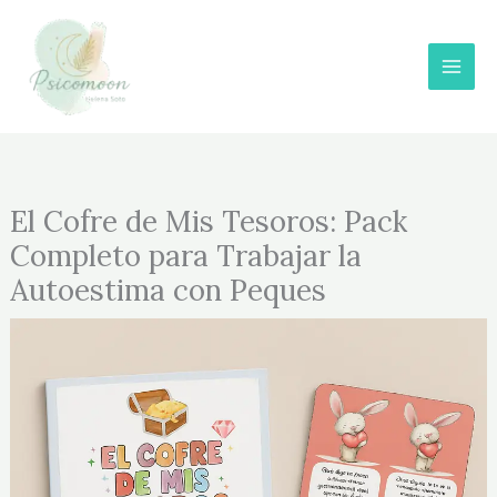
de
Ir
Mis
al
Tesoros:
contenido
Pack
Completo
para
Trabajar
la
El Cofre de Mis Tesoros: Pack
Autoestima
Completo para Trabajar la
con
Peques
Autoestima con Peques
cantidad