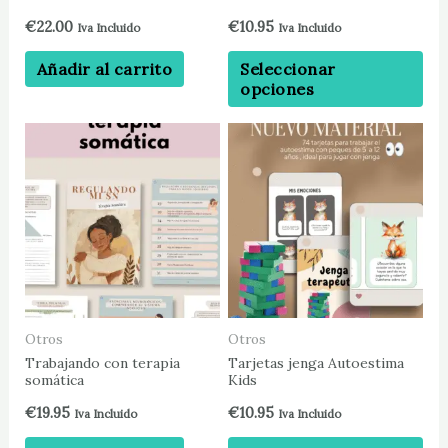
la
€
22.00
€
10.95
Iva Incluido
Iva Incluido
pá
Añadir al carrito
Seleccionar
de
opciones
pr
Est
pr
tie
múl
var
La
op
se
pu
Otros
Otros
ele
Trabajando con terapia
Tarjetas jenga Autoestima
somática
Kids
en
la
€
19.95
€
10.95
Iva Incluido
Iva Incluido
pá