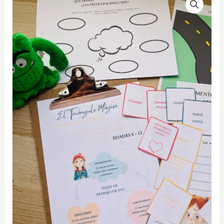
las
preocupaciones
con
niños
cantidad