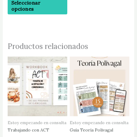
Seleccionar
de
opciones
producto
Productos relacionados
Est
pr
tie
múl
var
La
op
se
pu
Estoy empezando en consulta
Estoy empezando en consulta
ele
Trabajando con ACT
Guía Teoría Polivagal
en