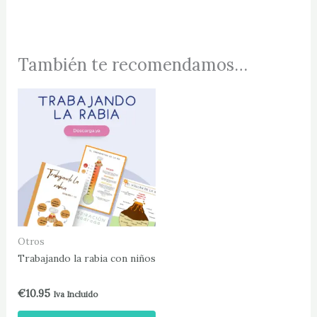
También te recomendamos…
Este
producto
tiene
múltiples
variantes.
Las
opciones
se
pueden
Otros
elegir
Trabajando la rabia con niños
en
la
€
10.95
Iva Incluido
página