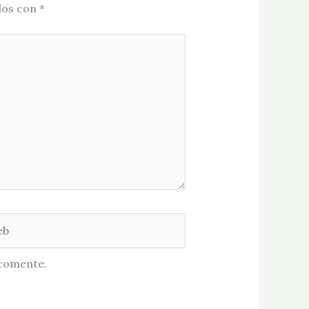
dos con
*
 comente.