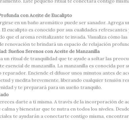
ramiento. Este pequeño ritual te conectará contigo misma
Profunda con Aceite de Eucalipto
rgirse en un baño aromático puede ser sanador. Agrega un
. El eucalipto es conocido por sus cualidades refrescantes y
 que el aroma revitalizante te invada. Visualiza cómo la
 de renovación te brindará un espacio de relajación profun
dad: Sueños Serenos con Aceite de Manzanilla
a un ritual de tranquilidad que te ayude a soltar las preocu
e esencial de manzanilla. La manzanilla es conocida por s
reparador. Enciende el difusor unos minutos antes de aco
etud y medita brevemente, liberando cualquier tensión resi
nidad y te preparará para un sueño tranquilo.
dado
reces darte a ti misma. A través de la incorporación de ac
 calma y bienestar que te nutra en todos los niveles. Desd
ciales te ayudarán a conectarte contigo misma, encontrar 