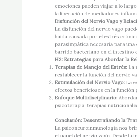
emociones pueden viajar a lo largo 
la liberación de mediadores inflam
Disfunción del Nervio Vago y Relac
La disfunción del nervio vago puede
huida causada por el estrés crónico
parasimpática necesaria para una di
barrido bacteriano en el intestino
H2: Estrategias para Abordar la 
Terapias de Manejo del Estrés:
La r
restablecer la función del nervio v
Estimulación del Nervio Vago:
La es
efectos beneficiosos en la función 
Enfoque Multidisciplinario:
Abordar 
psicoterapia, terapias nutricional
Conclusión: Desentrañando la Tr
La psiconeuroinmunología nos brin
el papel del nervio vago. Desde la i