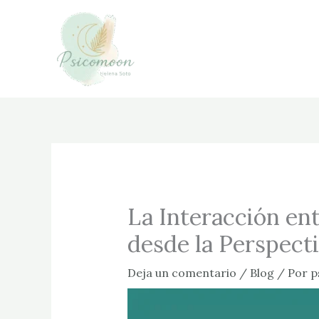
Ir
al
contenido
La Interacción en
desde la Perspect
Deja un comentario
/
Blog
/ Por
p