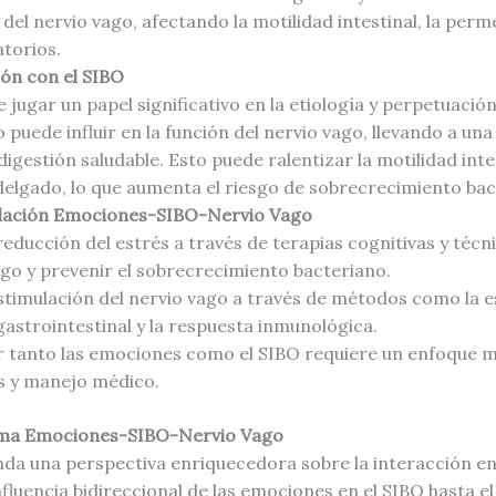
del nervio vago, afectando la motilidad intestinal, la perme
atorios.
ión con el SIBO
 jugar un papel significativo en la etiología y perpetuació
 puede influir en la función del nervio vago, llevando a una
gestión saludable. Esto puede ralentizar la motilidad intest
 delgado, lo que aumenta el riesgo de sobrecrecimiento bac
Relación Emociones-SIBO-Nervio Vago
educción del estrés a través de terapias cognitivas y técn
ago y prevenir el sobrecrecimiento bacteriano.
timulación del nervio vago a través de métodos como la e
gastrointestinal y la respuesta inmunológica.
tanto las emociones como el SIBO requiere un enfoque mul
es y manejo médico.
ama Emociones-SIBO-Nervio Vago
da una perspectiva enriquecedora sobre la interacción en
nfluencia bidireccional de las emociones en el SIBO hasta el