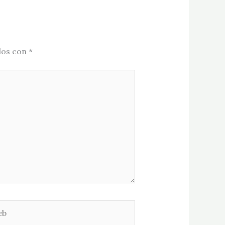
dos con
*