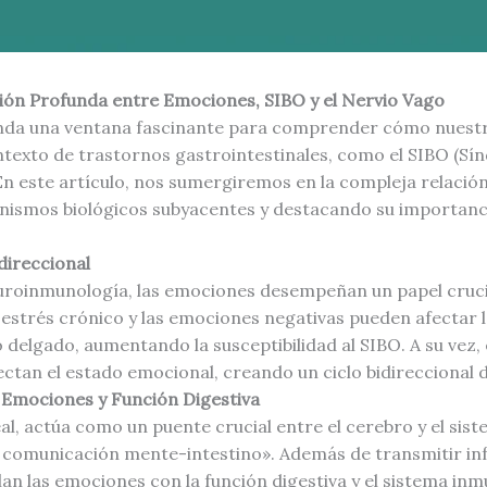
ión Profunda entre Emociones, SIBO y el Nervio Vago
nda una ventana fascinante para comprender cómo nuestr
ntexto de trastornos gastrointestinales, como el SIBO (S
En este artículo, nos sumergiremos en la compleja relación 
nismos biológicos subyacentes y destacando su importancia
direccional
uroinmunología, las emociones desempeñan un papel crucial
 estrés crónico y las emociones negativas pueden afectar la 
no delgado, aumentando la susceptibilidad al SIBO. A su vez
ctan el estado emocional, creando un ciclo bidireccional d
 Emociones y Función Digestiva
al, actúa como un puente crucial entre el cerebro y el sist
 comunicación mente-intestino». Además de transmitir info
lan las emociones con la función digestiva y el sistema inm